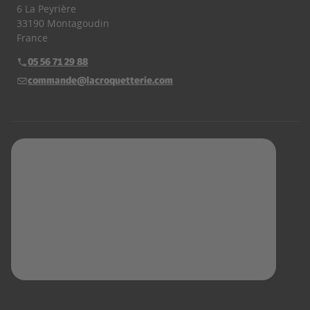
6 La Peyrière
33190 Montagoudin
France
05 56 71 29 88
Téléphone :
commande@lacroquetterie.com
E-mail :