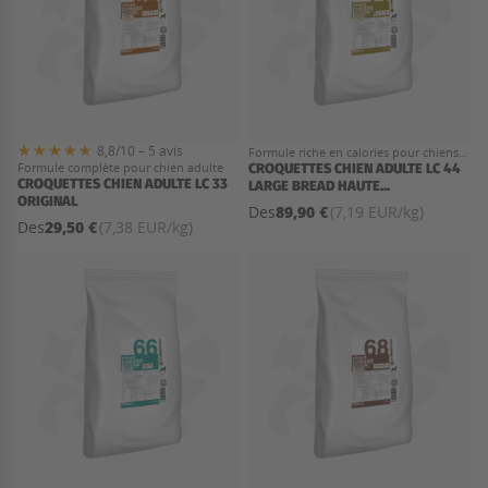
8,8/10 – 5 avis
Formule riche en calories pour chiens
Formule complète pour chien adulte
adultes · Grande Race
CROQUETTES CHIEN ADULTE LC 44
CROQUETTES CHIEN ADULTE LC 33
LARGE BREAD HAUTE...
ORIGINAL
89,90 €
Des
(7,19 EUR/kg)
29,50 €
Des
(7,38 EUR/kg)