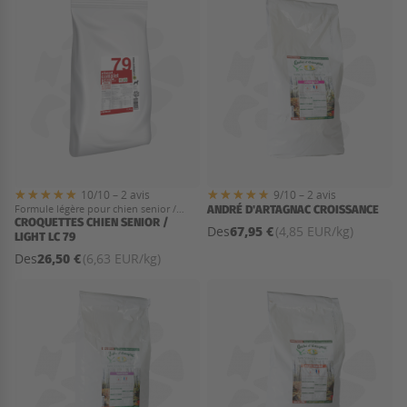
10/10 – 2 avis
9/10 – 2 avis
Formule légère pour chien senior /
ANDRÉ D'ARTAGNAC CROISSANCE
stérilisé
CROQUETTES CHIEN SENIOR /
67,95 €
Des
(4,85 EUR/kg)
LIGHT LC 79
26,50 €
Des
(6,63 EUR/kg)