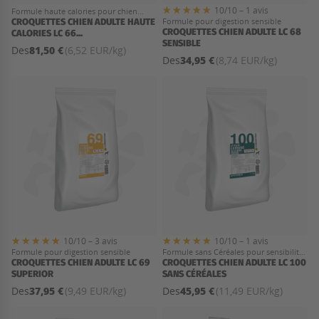
10/10 – 1 avis
Formule haute calories pour chien
adulte
CROQUETTES CHIEN ADULTE HAUTE
Formule pour digestion sensible
CROQUETTES CHIEN ADULTE LC 68
CALORIES LC 66...
SENSIBLE
81,50 €
Des
(6,52 EUR/kg)
34,95 €
Des
(8,74 EUR/kg)
10/10 – 3 avis
10/10 – 1 avis
Formule pour digestion sensible
Formule sans Céréales pour sensibilité
CROQUETTES CHIEN ADULTE LC 69
digestive
CROQUETTES CHIEN ADULTE LC 100
SUPERIOR
SANS CÉRÉALES
37,95 €
45,95 €
Des
(9,49 EUR/kg)
Des
(11,49 EUR/kg)