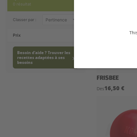
0 résultat
Classer par :
Thi
Prix
Besoin d'aide ? Trouver les
recettes adaptées à ses
besoins
FRISBEE
16,50 €
Des