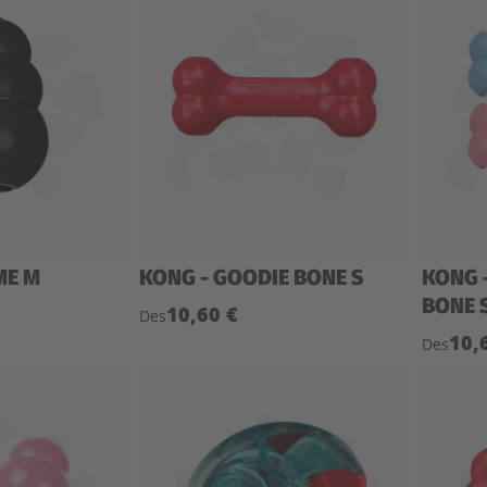
ME M
KONG - GOODIE BONE S
KONG 
BONE 
10,60 €
Des
10,
Des