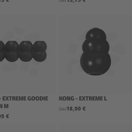
Des
- EXTREME GOODIE
KONG - EXTREME L
N M
18,00 €
Des
95 €