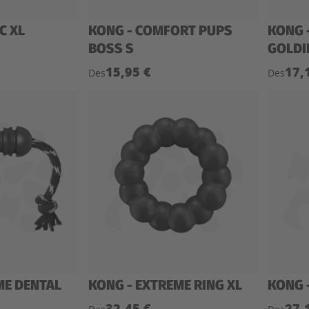
C XL
KONG - COMFORT PUPS
KONG 
BOSS S
GOLDI
15,95 €
17,
Des
Des
ME DENTAL
KONG - EXTREME RING XL
KONG 
32,45 €
27,