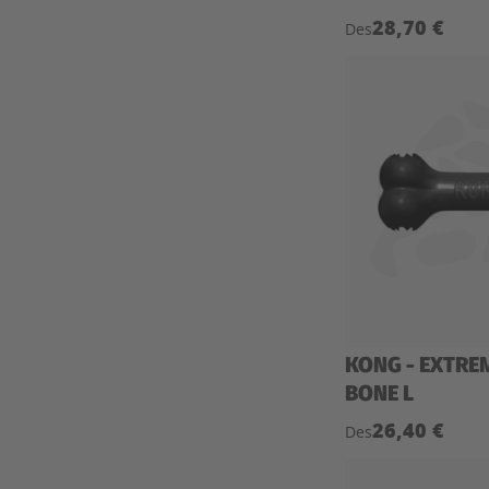
28,70 €
Des
KONG - EXTRE
BONE L
26,40 €
Des