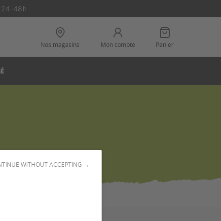
n 24-48h
Nos magasins
Mon compte
Panier
SÉ
TINUE WITHOUT ACCEPTING →