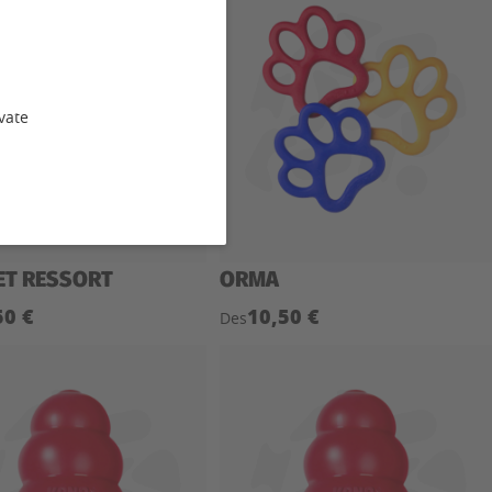
vate
 ET RESSORT
ORMA
50 €
10,50 €
Des