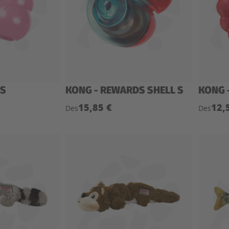
 S
KONG - REWARDS SHELL S
KONG 
15,85 €
12,
Des
Des