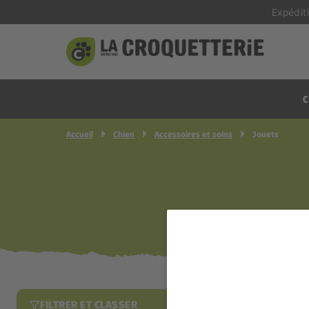
Expédit
C
Accueil
Chien
Accessoires et soins
Jouets
FILTRER ET CLASSER