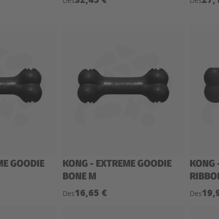
Des
Des
ME GOODIE
KONG - EXTREME GOODIE
KONG 
BONE M
RIBBO
16,65 €
19,
Des
Des