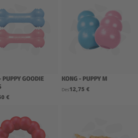
- PUPPY GOODIE
KONG - PUPPY M
S
12,75 €
Des
60 €