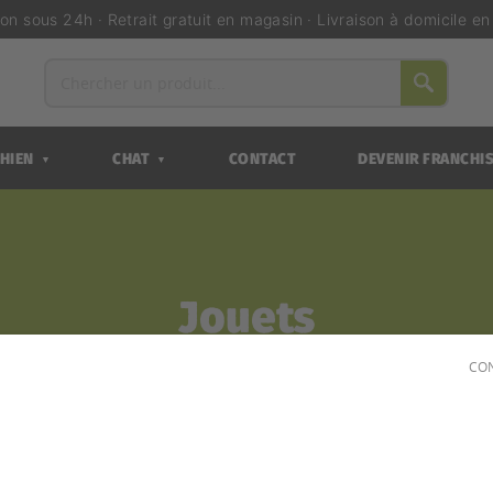
ion sous 24h · Retrait gratuit en magasin · Livraison à domicile e
HIEN
CHAT
CONTACT
DEVENIR FRANCHI
▼
▼
Jouets
CON