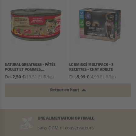
NATURAL GREATNESS - PÂTÉE
LC EMINCÉ MULTIPACK - 3
POULET ET POMMES,...
RECETTES - CHAT ADULTE
2,50 €
5,99 €
Des
(13,51 EUR/kg)
Des
(4,99 EUR/kg)
Retour en haut
UNE ALIMENTATION OPTIMALE
sans OGM ni conservateurs