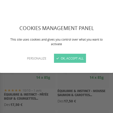
ÉQUILIBRE & INSTINCT - PÂTÉE
ÉQUILIBRE & INSTINCT - PÂTÉE
SAUMON &...
VOLAILLE - CHAT...
17,50 €
17,50 €
Des
Des
COOKIES MANAGEMENT PANEL
This site uses cookies and gives you control over what you want to
activate
PERSONALIZE
OK, ACCEPT ALL
10/10 – 1 avis
ÉQUILIBRE & INSTINCT - MOUSSE
ÉQUILIBRE & INSTINCT - PÂTÉE
SAUMON & CAROTTES...
BŒUF & COURGETTES...
17,50 €
Des
17,50 €
Des