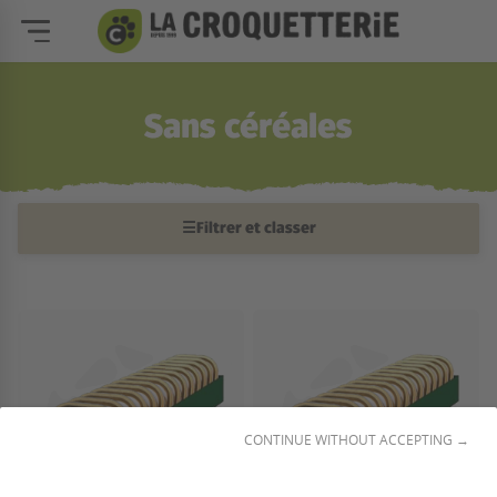
Sans céréales
☰
Filtrer et classer
CONTINUE WITHOUT ACCEPTING →