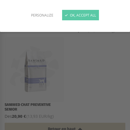
PERSONALIZE
OK, ACCEPT ALL
SANIMED PREVENTIVE CHAT KITTEN
SANIMED PREVENTIVE CHAT
ADULTE
21,50 €
Des
(14,63 EUR/kg)
20,50 €
Des
(13,67 EUR/kg)
SANIMED CHAT PREVENTIVE
SENIOR
20,90 €
Des
(13,93 EUR/kg)
Retour en haut