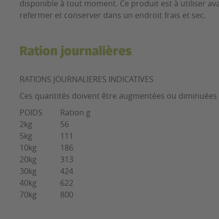
disponible à tout moment. Ce produit est à utiliser avan
refermer et conserver dans un endroit frais et sec.
Ration journalières
RATIONS JOURNALIERES INDICATIVES
Ces quantités doivent être augmentées ou diminuées 
POIDS
Ration g
2kg
56
5kg
111
10kg
186
20kg
313
30kg
424
40kg
622
70kg
800