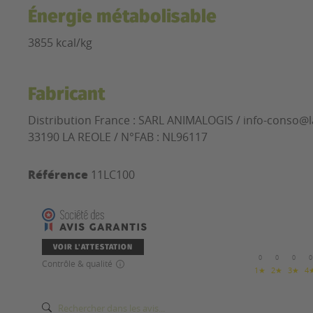
Énergie métabolisable
3855 kcal/kg
Fabricant
Distribution France : SARL ANIMALOGIS / info-conso@
33190 LA REOLE / N°FAB :
NL96117
Référence
11LC100
VOIR L'ATTESTATION
0
0
0
0
Contrôle & qualité
1★
2★
3★
4