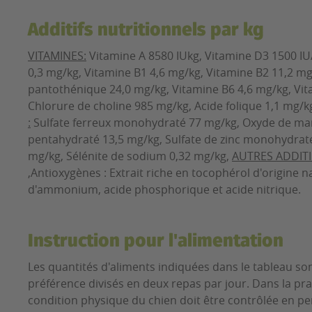
Additifs nutritionnels par kg
VITAMINES:
Vitamine A 8580 IUkg, Vitamine D3 1500 IU
0,3 mg/kg, Vitamine B1 4,6 mg/kg, Vitamine B2 11,2 mg
pantothénique 24,0 mg/kg, Vitamine B6 4,6 mg/kg, Vit
Chlorure de choline 985 mg/kg, Acide folique 1,1 mg/k
:
Sulfate ferreux monohydraté 77 mg/kg, Oxyde de man
pentahydraté 13,5 mg/kg, Sulfate de zinc monohydraté
mg/kg, Sélénite de sodium 0,32 mg/kg,
AUTRES ADDITIF
,
Antioxygènes : Extrait riche en tocophérol d'origine n
d'ammonium, acide phosphorique et acide nitrique.
Instruction pour l'alimentation
Les quantités d'aliments indiquées dans le tableau son
préférence divisés en deux repas par jour. Dans la prat
condition physique du chien doit être contrôlée en pe