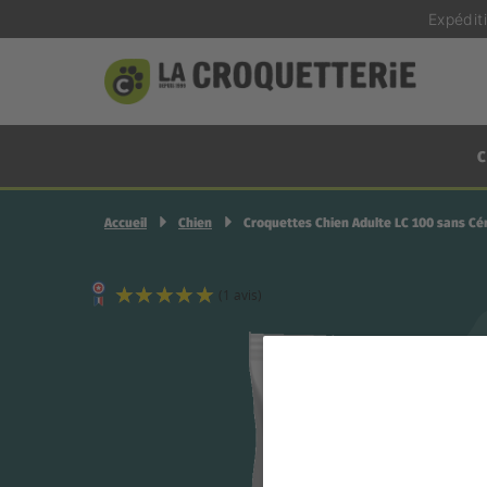
Expédit
C
Accueil
Chien
Croquettes Chien Adulte LC 100 sans Cé
(1 avis)