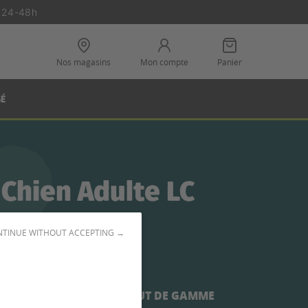
n 24-48h
Nos magasins
Mon compte
Panier
SÉ
Chien Adulte LC
éréales
TINUE WITHOUT ACCEPTING →
 LC
 ÉQUILIBRÉES ET TRÈS HAUT DE GAMME