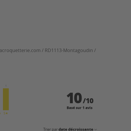
lacroquetterie.com / RD1113-Montagoudin /
1
10
/
10
Basé sur 1 avis
★
5★
date décroissante
Trier par