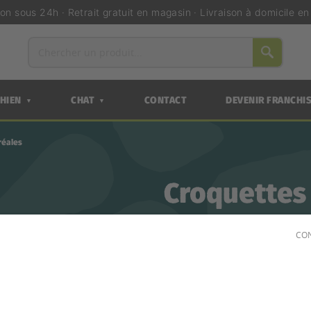
ion sous 24h · Retrait gratuit en magasin · Livraison à domicile e
HIEN
CHAT
CONTACT
DEVENIR FRANCHI
▼
▼
réales
Croquettes 
100 sans C
CON
LA GAMME DE CROQUETTE
DES RECETTES COMPLÈTES,