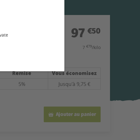
97
€50
vate
€79
7
/kilo
é
Remise
Vous économisez
5%
Jusqu'à 9,75 €
Ajouter au panier