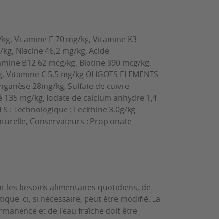
/kg, Vitamine E 70 mg/kg, Vitamine K3
/kg, Niacine
 46,2
mg/kg, Acide
amine B12 62 mcg/kg, Biotine 390 mcg/kg,
g, Vitamine C 5,5 mg/kg
OLIGOTS ELEMENTS
ganèse 28mg/kg, Sulfate de cuivre
 135 mg/kg, Iodate de calcium anhydre 1,4
S :
Technologique :
Lecithine 3,0g/kg
aturelle, Conservateurs : Propionate
t les besoins alimentaires quotidiens, de
ique ici, si nécessaire, peut être modifié. La
rmanence et de l'eau fraîche doit être