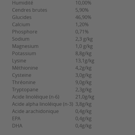
Humidité
10,00%
Cendres brutes
5,90%
Glucides
46,90%
Calcium
1,20%
Phosphore
0,71%
Sodium
2,3 g/kg
Magnesium
1,0 g/kg
Potassium
8,8g/kg
Lysine
13,1g/kg
Méthionine
4,2g/kg
Cysteine
3,0g/kg
Thréonine
9,0g/kg
Tryptopane
2,3g/kg
Acide linoléique (n-6)
21,0g/kg
Acide alpha linoléique (n-3)
3,8g/kg
Acide arachidonique
0,4g/kg
EPA
0,4g/kg
DHA
0,4g/kg