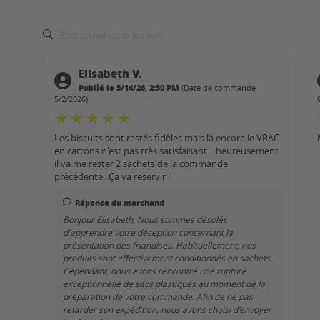
Elisabeth V.
Publié le 5/14/26, 2:50 PM
(Date de commande :
5/2/2026)
Les biscuits sont restés fidèles mais là encore le VRAC
en cartons n'est pas très satisfaisant....heureusement
il va me rester 2 sachets de la commande
précédente...Ça va reservir !
Réponse du marchand
Bonjour Elisabeth, Nous sommes désolés
d'apprendre votre déception concernant la
présentation des friandises. Habituellement, nos
produits sont effectivement conditionnés en sachets.
Cependant, nous avons rencontré une rupture
exceptionnelle de sacs plastiques au moment de la
préparation de votre commande. Afin de ne pas
retarder son expédition, nous avons choisi d'envoyer