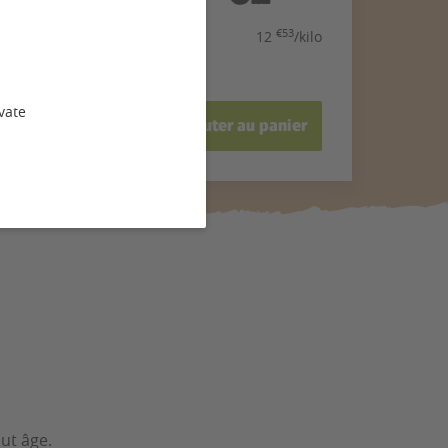
€53
12
/kilo
vate
Ajouter au panier
out âge.