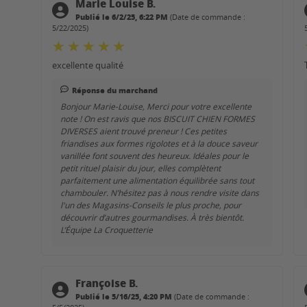
Marie Louise B.
Publié le 6/2/25, 6:22 PM
(Date de commande :
5/22/2025)
excellente qualité
Réponse du marchand
Bonjour Marie-Louise, Merci pour votre excellente
note ! On est ravis que nos BISCUIT CHIEN FORMES
DIVERSES aient trouvé preneur ! Ces petites
friandises aux formes rigolotes et à la douce saveur
vanillée font souvent des heureux. Idéales pour le
petit rituel plaisir du jour, elles complètent
parfaitement une alimentation équilibrée sans tout
chambouler. N’hésitez pas à nous rendre visite dans
l'un des Magasins-Conseils le plus proche, pour
découvrir d’autres gourmandises. À très bientôt.
L’Équipe La Croquetterie
Françoise B.
Publié le 5/16/25, 4:20 PM
(Date de commande :