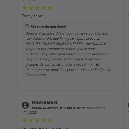
5/5/2025)
Fanny adore
Réponse du marchand
Bonjour Françoise, Merci pour votre retour ! On est
ravi d’apprendre que Fanny se régale avec nos
BISCUITS CHIEN FORMES DIVERSES. Une friandise
simple et gourmande pour faire plaisir sans
perturber l’équilibre alimentaire — c’est exactement
ce qu’on aime proposer à La Croquetterie : des
produits de confiance, choisis avec soin. À très
bientôt pour de nouvelles gourmandises ! L’Équipe La
Croquetterie
Françoise H.
Publié le 4/25/25, 6:39 PM
(Date de commande :
4/14/2025)
Le chien de ma fille a adoré