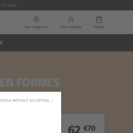
n 24-48h
Nos magasins
Mon compte
Panier
SÉ
IEN FORMES
TINUE WITHOUT ACCEPTING →
62
€70