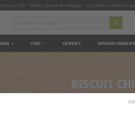
ion sous 24h · Retrait gratuit en magasin · Livraison à domicile e
HIEN
CHAT
CONTACT
DEVENIR FRANCHI
▼
▼
BISCUIT CH
DIVERSES
CON
Conditionnement