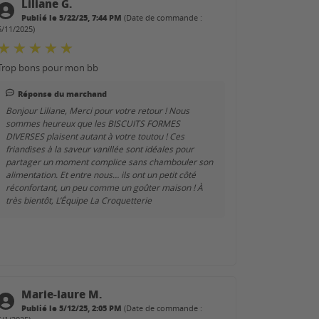
Liliane G.
Publié le 5/22/25, 7:44 PM
(Date de commande :
5/11/2025)
Trop bons pour mon bb
Réponse du marchand
Bonjour Liliane, Merci pour votre retour ! Nous
sommes heureux que les BISCUITS FORMES
DIVERSES plaisent autant à votre toutou ! Ces
friandises à la saveur vanillée sont idéales pour
partager un moment complice sans chambouler son
alimentation. Et entre nous… ils ont un petit côté
réconfortant, un peu comme un goûter maison ! À
très bientôt, L’Équipe La Croquetterie
Marie-laure M.
Publié le 5/12/25, 2:05 PM
(Date de commande :