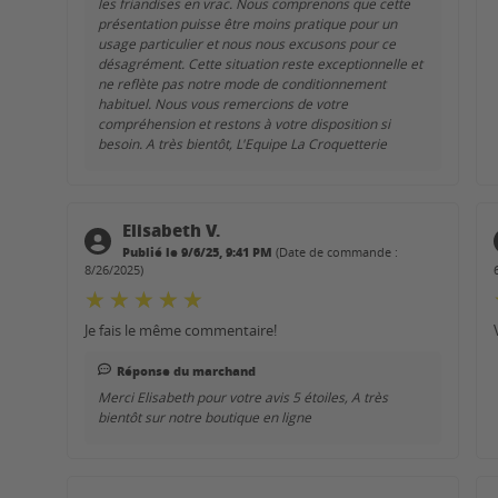
les friandises en vrac. Nous comprenons que cette
présentation puisse être moins pratique pour un
usage particulier et nous nous excusons pour ce
désagrément. Cette situation reste exceptionnelle et
ne reflète pas notre mode de conditionnement
habituel. Nous vous remercions de votre
compréhension et restons à votre disposition si
besoin. A très bientôt, L'Equipe La Croquetterie
Elisabeth V.
Publié le 9/6/25, 9:41 PM
(Date de commande :
8/26/2025)
Je fais le même commentaire!
Réponse du marchand
Merci Elisabeth pour votre avis 5 étoiles, A très
bientôt sur notre boutique en ligne