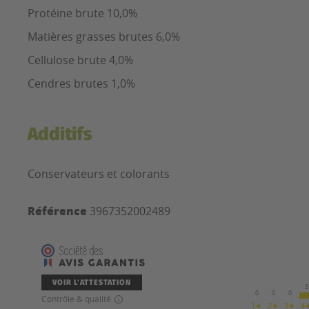
Protéine brute 10,0%
Matières grasses brutes 6,0%
Cellulose brute 4,0%
Cendres brutes 1,0%
Additifs
Conservateurs et colorants
Référence
3967352002489
VOIR L'ATTESTATION
3
0
0
0
Contrôle & qualité
1★
2★
3★
4