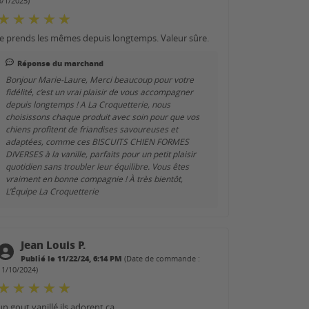
5/1/2025)
Je prends les mêmes depuis longtemps. Valeur sûre.
Réponse du marchand
Bonjour Marie-Laure, Merci beaucoup pour votre
fidélité, c’est un vrai plaisir de vous accompagner
depuis longtemps ! A La Croquetterie, nous
choisissons chaque produit avec soin pour que vos
chiens profitent de friandises savoureuses et
adaptées, comme ces BISCUITS CHIEN FORMES
DIVERSES à la vanille, parfaits pour un petit plaisir
quotidien sans troubler leur équilibre. Vous êtes
vraiment en bonne compagnie ! À très bientôt,
L’Équipe La Croquetterie
Jean Louis P.
Publié le 11/22/24, 6:14 PM
(Date de commande :
11/10/2024)
un gout vanillé ils adorent ca