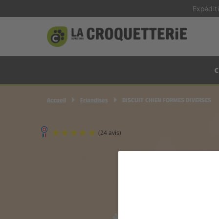
Expédit
C
Accueil
Friandises
BISCUIT CHIEN FORMES DIVERSES
(24 avis)