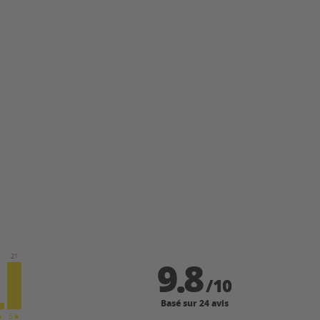
9.8
21
/
10
Basé sur 24 avis
★
5★